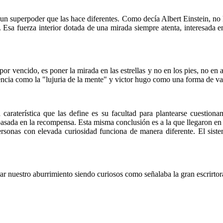
un superpoder que las hace diferentes. Como decía Albert Einstein, no h
 Esa fuerza interior dotada de una mirada siempre atenta, interesada en
r vencido, es poner la mirada en las estrellas y no en los pies, no en a
ncia como la "lujuria de la mente" y victor hugo como una forma de val
 caraterística que las define es su facultad para plantearse cuestiona
sada en la recompensa. Esta misma conclusión es a la que llegaron en 
personas con elevada curiosidad funciona de manera diferente. El sis
r nuestro aburrimiento siendo curiosos como señalaba la gran escrirtor